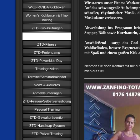
Wir starten unser Fitness Worko
WKU-PANDA Kickboxen
Auf das schwungvolle Aufwärmpr
schneller, rhythmischer Musik, d
Women's Kickboxen & Thai-
Muskulatur verbessern.
Boxing
Abwechslung ins Programm bringe
ZTD-Kub-Prüfungen
Stepper, Bälle sowie Kurzhanteln,
Sandra's Fitness
Anschließend sorgt das Cool 
ZTD-Fitness
Wohlbefinden, bessere Regenerat
ZTD-Feriencamp
mit Spaß und einem großen Kick 
ZTD-Powerkids Day
Nehmen Sie doch Kontakt mit mir auf
Trainingszeiten
mich auf Sie!
Termine/Seminarkalender
News & Aktuelles
Anmeldeunterlagen
ZTD-Frauen-Selbstverteidigung
Pesonal Training
ZTD-Gewaltprävention
ZTD-Handicap-System
ZTD-Polizei Training