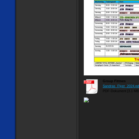
Group Fittnes
Sandras_Flyer_2024.pd
PDF-Dokument [3.1 MB