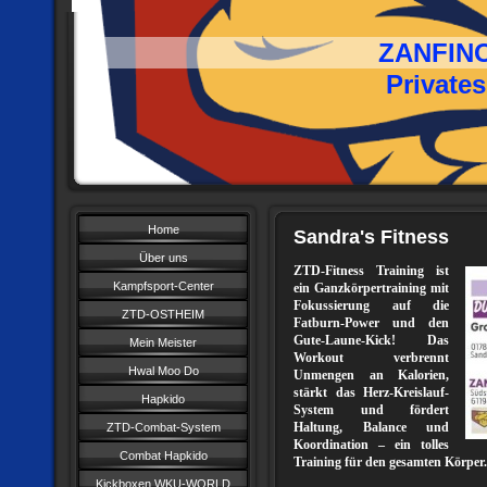
ZANFINO TO
Privates Ausb
Home
Sandra's Fitness
Über uns
ZTD-Fitness Training ist
Kampfsport-Center
ein Ganzkörpertraining mit
Fokussierung auf die
ZTD-OSTHEIM
Fatburn-Power und den
Gute-Laune-Kick! Das
Mein Meister
Workout verbrennt
Hwal Moo Do
Unmengen an Kalorien,
stärkt das Herz-Kreislauf-
Hapkido
System und fördert
Haltung, Balance und
ZTD-Combat-System
Koordination – ein tolles
Combat Hapkido
Training für den gesamten Körper.
Kickboxen WKU-WORLD