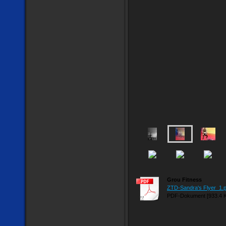
Grou Fitness
ZTD-Sandra's Flyer_1.p
PDF-Dokument [933.4 