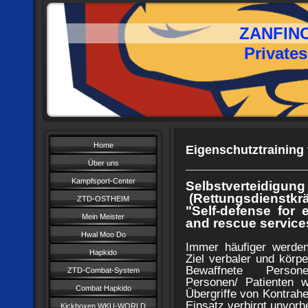
ZANFINO TO
Privates Ausb
Home
Eigenschutztraining 
Über uns
Kampfsport-Center
Selbstverteidigu
(Rettungsdienstkrä
ZTD-OSTHEIM
"Self-defense for 
Mein Meister
and rescue service
Hwal Moo Do
Immer häufiger werde
Hapkido
Ziel verbaler und körpe
Bewaffnete Personen/
ZTD-Combat-System
Personen/ Patienten 
Combat Hapkido
Übergriffe von Kon​trah
Einsatz verbirgt unvorh
Kickboxen WKU-WORLD