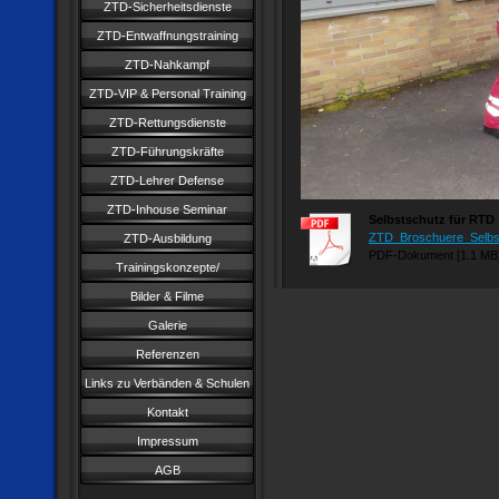
ZTD-Sicherheitsdienste
ZTD-Entwaffnungstraining
ZTD-Nahkampf
ZTD-VIP & Personal Training
ZTD-Rettungsdienste
ZTD-Führungskräfte
ZTD-Lehrer Defense
ZTD-Inhouse Seminar
Selbstschutz für RTD
ZTD_Broschuere_Selbstv
ZTD-Ausbildung
PDF-Dokument [1.1 MB
Trainingskonzepte/
Bilder & Filme
Galerie
Referenzen
Links zu Verbänden & Schulen
Kontakt
Impressum
AGB