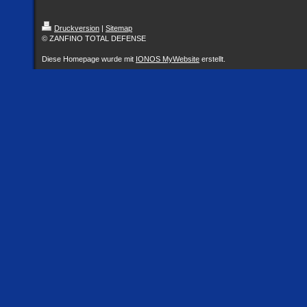
Druckversion
|
Sitemap
© ZANFINO TOTAL DEFENSE
Diese Homepage wurde mit
IONOS MyWebsite
erstellt.