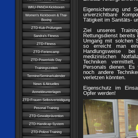
WKU-PANDA Kickboxen
Eigensicherung und S
unverzichtbare Kompo
Women's Kickboxen & Thai-
Tätigkeit im Sanitäts- 
Boxing
ZTD-Kub-Prüfungen
Ziel unseres Trainin
Rettungsdienst bereits 
Sandra's Fitness
Umgang mit solchen Si
ZTD-Fitness
so erreicht man ein
Handlungsweise be
ZTD-Feriencamp
medizinischen Notfal
ZTD-Powerkids Day
Techniken vermittel
Personals dienen. Es 
Trainingszeiten
noch andere Technike
Termine/Seminarkalender
verletzen könnten.
News & Aktuelles
Eigenschutz im Einsa
Anmeldeunterlagen
Opfer werden!
ZTD-Frauen-Selbstverteidigung
Pesonal Training
ZTD-Gewaltprävention
ZTD-Handicap-System
ZTD-Polizei Training